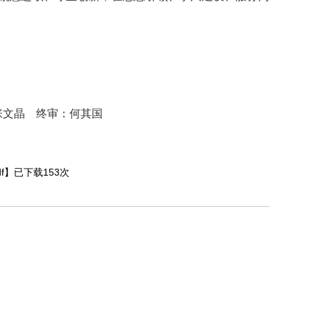
文晶 终审：何其国
f
】已下载
153
次