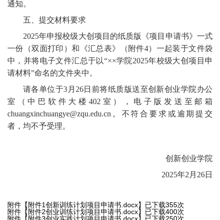
通知。
五、提交材料要求
2025年申报校级大创项目的纸质版《项目申请书》一式
一份（双面打印）和《汇总表》（附件4）一起装于文件袋
中，并将电子文件汇总于以“××学院2025年校级大创项目申
请材料”命名的文件夹中。
请各单位于
3月26日前将纸质版送至创新创业学院办公
室（中巴软件大楼402室），电子版发送至邮箱
chuangxinchuangye@zqu.edu.cn。不符合要求或逾期提交
者，均不予受理。
创新创业学院
2025年2月26日
附件【
附件1创新训练计划项目申请书.docx
】已下载
355
次
附件【
附件2创业训练计划项目申请书.docx
】已下载
400
次
附件【
附件3创业实践计划项目申请书.docx
】已下载
250
次